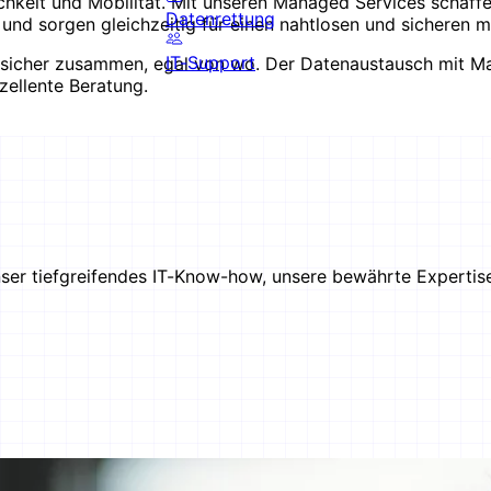
keit und Mobilität. Mit unseren Managed Services schaffen 
Datenrettung
und sorgen gleichzeitig für einen nahtlosen und sicheren 
IT-Support
d sicher zusammen, egal von wo. Der Datenaustausch mit Man
zellente Beratung.
ser tiefgreifendes IT-Know-how, unsere bewährte Expertise