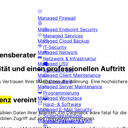
Managed Firewall
Managed Endpoint Security
Managed Services
Managed Cloud Backup
IT-Security
Managed Network
ensberater
Netzwerk & Infrastruktur
Managed USV
ität und einen professionellen Auftritt
Microsoft 365
Managed Client Maintenance
IT-Consulting
s Vertrauen Ihrer Mandanten die Währung. Eine hochsichere u
Managed Server Maintenance
Programmierung
Managed Workplace
ienz
vereint
Hard- & Software
Managed E-Mail Security
blen Daten Ihrer Klienten. Ein Datenleck wäre fatal für die
Sicherheitstechnik
bilen Zugriff auf alle relevanten Unterlagen.
Managed Password Vault
Sicherheits-technik