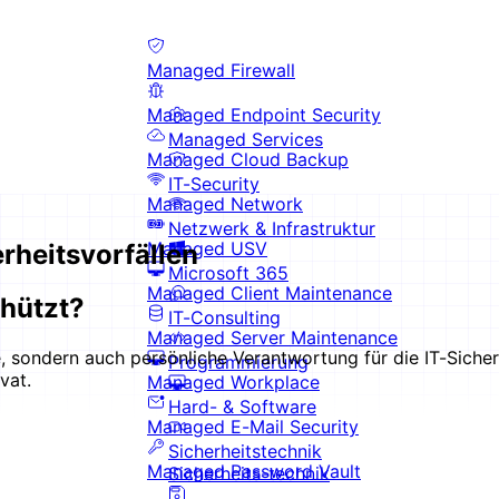
Managed Firewall
Managed Endpoint Security
Managed Services
Managed Cloud Backup
IT-Security
Managed Network
Netzwerk & Infrastruktur
Managed USV
rheitsvorfällen
Microsoft 365
Managed Client Maintenance
chützt?
IT-Consulting
Managed Server Maintenance
, sondern auch persönliche Verantwortung für die IT-Sicher
Programmierung
vat.
Managed Workplace
Hard- & Software
Managed E-Mail Security
Sicherheitstechnik
Managed Password Vault
Sicherheits-technik