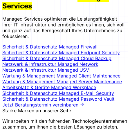
Services
Managed Services optimieren die Leistungsfähigkeit
Ihrer IT-Infrastruktur und ermöglichen es Ihnen, sich voll
und ganz auf das Kerngeschäft Ihres Unternehmens zu
fokussieren.
Sicherheit & Datenschutz
Managed Firewall
Sicherheit & Datenschutz
Managed Endpoint Security
Sicherheit & Datenschutz
Managed Cloud Backup
Netzwerk & Infrastruktur
Managed Network
Netzwerk & Infrastruktur
Managed USV
Wartung & Management
Managed Client Maintenance
Wartung & Management
Managed Server Maintenance
Arbeitsplatz & Geräte
Managed Workplace
Sicherheit & Datenschutz
Managed E-Mail Security
Sicherheit & Datenschutz
Managed Password Vault
Jetzt Beratungstermin vereinbaren
Starke Marken an unserer Seite
Wir arbeiten mit den führenden Technologieunternehmen
zusammen, um Ihnen die besten Lösungen zu bieten.