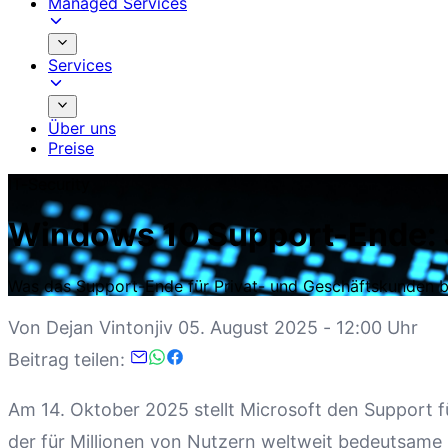
Managed Services
Services
Über uns
Preise
IT-Security
Windows 10 Support-Ende: J
Was das Support-Ende für Privat- und Geschäftskunden 
Von
Dejan Vintonjiv
05. August 2025 - 12:00 Uhr
Beitrag teilen:
Am 14. Oktober 2025 stellt Microsoft den Support fü
der für Millionen von Nutzern weltweit bedeutsam