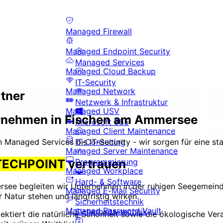
Managed Firewall
Managed Endpoint Security
Managed Services
Managed Cloud Backup
IT-Security
Managed Network
rtner
Netzwerk & Infrastruktur
Managed USV
ternehmen in Fischen am Ammersee
Microsoft 365
Managed Client Maintenance
IT-Consulting
anaged Services bis IT-Security - wir sorgen für eine stab
Managed Server Maintenance
Programmierung
TECHPOINT
vertrauen
Managed Workplace
Hard- & Software
ersee begleiten wir Unternehmen in der ruhigen Seegemeind
Managed E-Mail Security
 Natur stehen und langfristig wirken.
Sicherheitstechnik
Managed Password Vault
Sicherheits-technik
pektiert die natürliche Schönheit sowie die ökologische 